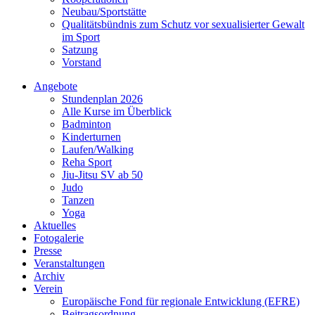
Neubau/Sportstätte
Qualitätsbündnis zum Schutz vor sexualisierter Gewalt
im Sport
Satzung
Vorstand
Angebote
Stundenplan 2026
Alle Kurse im Überblick
Badminton
Kinderturnen
Laufen/Walking
Reha Sport
Jiu-Jitsu SV ab 50
Judo
Tanzen
Yoga
Aktuelles
Fotogalerie
Presse
Veranstaltungen
Archiv
Verein
Europäische Fond für regionale Entwicklung (EFRE)
Beitragsordnung