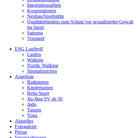
Integrationsarbeit
Kooperationen
Neubau/Sportstätte
Qualitätsbündnis zum Schutz vor sexualisierter Gewalt
im Sport
Satzung
Vorstand
ESG Lauftreff
Laufen
Walking
Nordic Walking
Sportabzeichen
Angebote
Badminton
Kinderturnen
Reha Sport
Jiu-Jitsu SV ab 50
Judo
Tanzen
Yoga
Aktuelles
Fotogalerie
Presse
Veranstaltungen