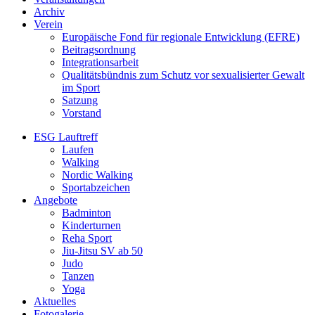
Archiv
Verein
Europäische Fond für regionale Entwicklung (EFRE)
Beitragsordnung
Integrationsarbeit
Qualitätsbündnis zum Schutz vor sexualisierter Gewalt
im Sport
Satzung
Vorstand
ESG Lauftreff
Laufen
Walking
Nordic Walking
Sportabzeichen
Angebote
Badminton
Kinderturnen
Reha Sport
Jiu-Jitsu SV ab 50
Judo
Tanzen
Yoga
Aktuelles
Fotogalerie