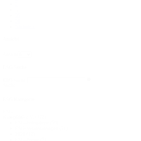
3
…
35
36
Nächste »
Ansicht
Ansicht
ESG Suche
ESG
ESG Suche
Suche
ESG Kategorie
ESG
ESG e.V.
(172)
Kategorie
ESG-Fotogalerie
(59)
ESG-Veranstaltungen
(31)
2026
(12)
ESG-Presse
(7)