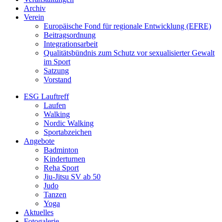
Archiv
Verein
Europäische Fond für regionale Entwicklung (EFRE)
Beitragsordnung
Integrationsarbeit
Qualitätsbündnis zum Schutz vor sexualisierter Gewalt
im Sport
Satzung
Vorstand
ESG Lauftreff
Laufen
Walking
Nordic Walking
Sportabzeichen
Angebote
Badminton
Kinderturnen
Reha Sport
Jiu-Jitsu SV ab 50
Judo
Tanzen
Yoga
Aktuelles
Fotogalerie