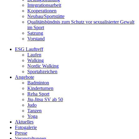
Integrationsarbeit
Kooperationen
Neubau/Sportstätte
Qualitätsbündnis zum Schutz vor sexualisierter Gewalt
im Sport
Satzung
Vorstand
ESG Lauftreff
Laufen
Walking
Nordic Walking
Sportabzeichen
Angebote
Badminton
Kinderturnen
Reha Sport
Jiu-Jitsu SV ab 50
Judo
Tanzen
Yoga
Aktuelles
Fotogalerie
Presse
Veranstaltungen