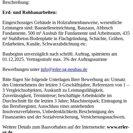
Beschreibung:
Erd- und Rohbauarbeiten:
Eingeschossiges Gebäude in Holzrahmenbauweise, wesentliche
Leistungen sind: Baustelleneinrichtung, Bauzaun, Abbruch
Fundamente, 500 m³ Aushub für Fundamente und Arbeitsraum, 435
m² Stahlbeton-Bodenplatte in Flachgründung, Schächte, Gräben,
Erdarbeiten, Kanäle, Schwarzabdichtung etc.
Baubeginn unverzüglich nach schriftl. Auftrag, spätestens am
01.12.2025. Vertragsstrafe max. 3% der Auftragssumme
Bewerbungen unter
info@erler-sg-neubau.de
Bitte fügen Sie folgende Unterlagen Ihrer Bewerbung an: Umsatz
des Unternehmens der letzten 3 Geschäftsjahre, Referenzen von 1 –
3 Vergleichsobjekten, Auskunft zu Leistungsfähigkeit,
Zuverlässigkeit, Termintreue; beschäftigte Arbeitskräfte im
Durchschnitt für die letzten 3 Jahre; Maschinenpark; Eintragung in
das Berufsregister, Ausschluss eines anstehenden
Insolvenzverfahrens, Unbedenklichkeits Bescheinigung des
Finanzamtes und der Sozialversicherung, Versicherungsnachweis.
Weitere Details zum Bauvorhaben auf der Internetseite:
www.erler-
sg.de