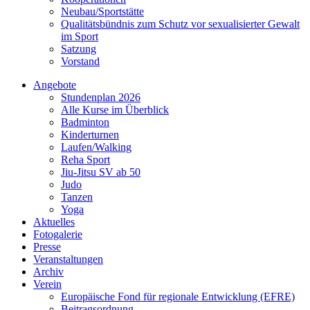
Neubau/Sportstätte
Qualitätsbündnis zum Schutz vor sexualisierter Gewalt
im Sport
Satzung
Vorstand
Angebote
Stundenplan 2026
Alle Kurse im Überblick
Badminton
Kinderturnen
Laufen/Walking
Reha Sport
Jiu-Jitsu SV ab 50
Judo
Tanzen
Yoga
Aktuelles
Fotogalerie
Presse
Veranstaltungen
Archiv
Verein
Europäische Fond für regionale Entwicklung (EFRE)
Beitragsordnung