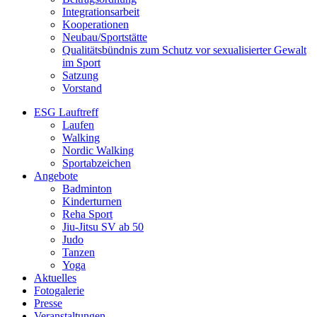
Integrationsarbeit
Kooperationen
Neubau/Sportstätte
Qualitätsbündnis zum Schutz vor sexualisierter Gewalt
im Sport
Satzung
Vorstand
ESG Lauftreff
Laufen
Walking
Nordic Walking
Sportabzeichen
Angebote
Badminton
Kinderturnen
Reha Sport
Jiu-Jitsu SV ab 50
Judo
Tanzen
Yoga
Aktuelles
Fotogalerie
Presse
Veranstaltungen