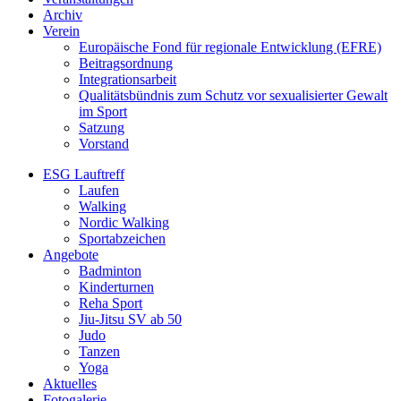
Archiv
Verein
Europäische Fond für regionale Entwicklung (EFRE)
Beitragsordnung
Integrationsarbeit
Qualitätsbündnis zum Schutz vor sexualisierter Gewalt
im Sport
Satzung
Vorstand
ESG Lauftreff
Laufen
Walking
Nordic Walking
Sportabzeichen
Angebote
Badminton
Kinderturnen
Reha Sport
Jiu-Jitsu SV ab 50
Judo
Tanzen
Yoga
Aktuelles
Fotogalerie